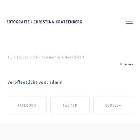
für
13. Oktober 2016
-
Kommentare deaktiviert
Officina
Officina
Veröffentlicht von: admin
FACEBOOK
TWITTER
GOOGLE+
SHARE ON FACEBOOK
SHARE ON TWITTER
SHARE ON GOOGLE+