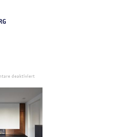
für
tare deaktiviert
goldengate